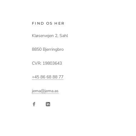
FIND OS HER
Kløservejen 2, Sahl
8850 Bjerringbro
CVR: 19803643
+45 86 68 88 77
jema@jema.as