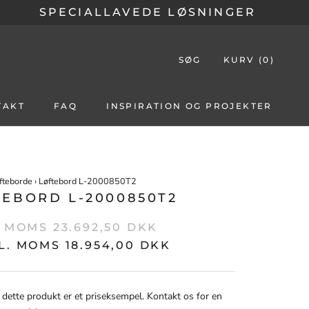
SPECIALLAVEDE LØSNINGER
SØG
KURV (
0
)
TAKT
FAQ
INSPIRATION OG PROJEKTER
fteborde
›
Løftebord L-2000850T2
TEBORD L-2000850T2
. MOMS 23.692,50 DKK
L. MOMS 18.954,00 DKK
 dette produkt er et priseksempel. Kontakt os for en