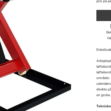
pris på je
Bet
fa
Enkeltsak
Arbejdspl
løftebord
løftebord
områder. 
udendørs
direkte p
en grube.
Tekniske 