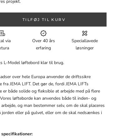
res projekt.
TILFØJ TIL KURV
al via
Over 40 års
Speciallavede
ktura
erfaring
løsninger
s L-Model løftebord klar til brug.
adser over hele Europa anvender de driftssikre
e fra JEMA LIFT. Det gør de, fordi JEMA LIFTs
e er både solide og fleksible at arbejde med på flere
Vores løfteborde kan anvendes både til inden- og
 arbejde, og man bestemmer selv, om de skal placeres
å jorden eller på gulvet, eller om de skal nedsænkes i
specifikationer: