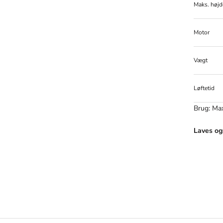
Maks. højd
Motor
Vægt
Løftetid
Brug: Max
Laves og