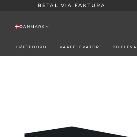
Skip
BETAL VIA FAKTURA
til
content
DANMARK
LØFTEBORD
VAREELEVATOR
BILELEV