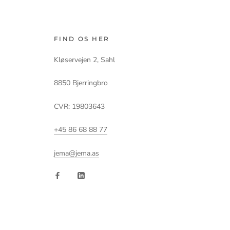
FIND OS HER
Kløservejen 2, Sahl
8850 Bjerringbro
CVR: 19803643
+45 86 68 88 77
jema@jema.as