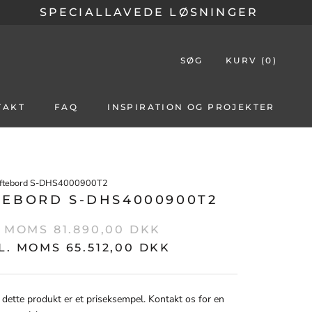
SPECIALLAVEDE LØSNINGER
SØG
KURV (
0
)
TAKT
FAQ
INSPIRATION OG PROJEKTER
ftebord S-DHS4000900T2
TEBORD S-DHS4000900T2
. MOMS 81.890,00 DKK
L. MOMS 65.512,00 DKK
 dette produkt er et priseksempel. Kontakt os for en