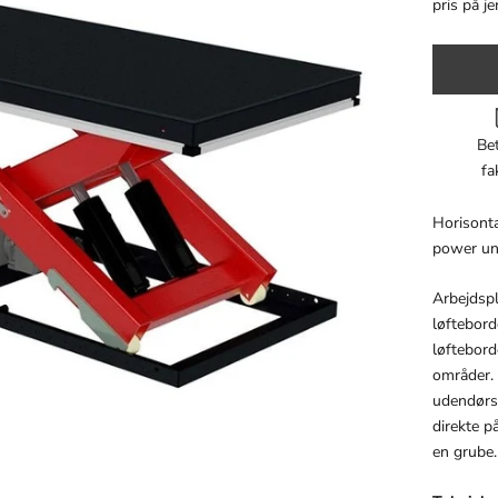
pris på je
Bet
fa
Horisonta
power unit
Arbejdspl
løftebord
løftebord
områder. 
udendørs
direkte p
en grube.