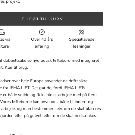
res projekt.
TILFØJ TIL KURV
al via
Over 40 års
Speciallavede
ktura
erfaring
løsninger
l dobbeltsaks el-hydraulisk løftebord med integreret
. Klar til brug.
adser over hele Europa anvender de driftssikre
e fra JEMA LIFT. Det gør de, fordi JEMA LIFTs
e er både solide og fleksible at arbejde med på flere
Vores løfteborde kan anvendes både til inden- og
 arbejde, og man bestemmer selv, om de skal placeres
å jorden eller på gulvet, eller om de skal nedsænkes i