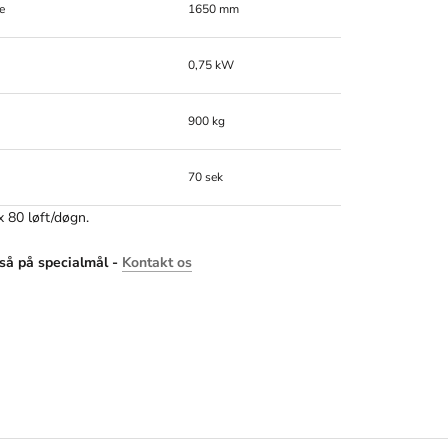
e
1650 mm
0,75 kW
900 kg
70 sek
 80 løft/døgn.
så på specialmål -
Kontakt os