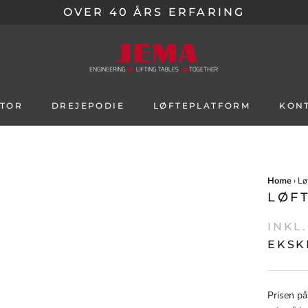
OVER 40 ÅRS ERFARING
ATOR
DREJEPODIE
LØFTEPLATFORM
KON
Home
›
Lø
LØF
INKL
EKSK
Prisen på